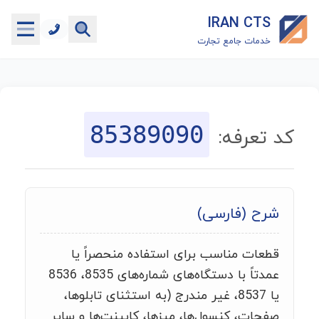
IRAN CTS
خدمات جامع تجارت
خانه
جستجوگر تعرفه گمرکی
85389090
کد تعرفه:
جستجوگر شناسه کالا
هاب
شرح (فارسی)
ماشین حساب گمرکی
قطعات مناسب برای استفاده منحصراً یا
خدمات رایگان دیگر
عمدتاً با دستگاه‌های شماره‌های 8535، 8536
یا 8537، غیر مندرج (به استثنای تابلوها،
صفحات، کنسول‌ها، میزها، کابینت‌ها و سایر