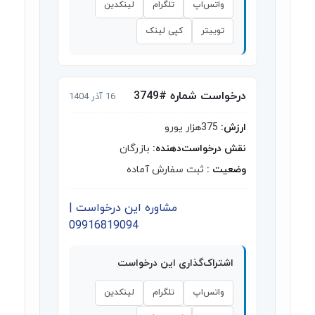
واتس‌اپ
تلگرام
لینکدین
توییتر
کپی لینک
درخواست شماره #3749
16 آذر 1404
ارزش:
375هزار یورو
نقش درخواست‌دهنده:
بازرگان
وضعیت :
ثبت سفارش آماده
مشاوره این درخواست |
09916819094
اشتراک‌گذاری این درخواست
واتس‌اپ
تلگرام
لینکدین