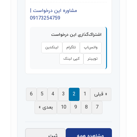
مشاوره این درخواست |
09173254759
اشتراک‌گذاری این درخواست
واتس‌اپ
تلگرام
لینکدین
توییتر
کپی لینک
« قبلی
1
2
3
4
5
6
7
8
9
10
بعدی »
مشاهده همه
ثبت