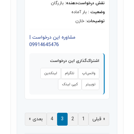
نقش درخواست‌دهنده:
بازرگان
وضعیت :
بار آماده
توضیحات:
خازن
مشاوره این درخواست |
09914645476
اشتراک‌گذاری این درخواست
واتس‌اپ
تلگرام
لینکدین
توییتر
کپی لینک
« قبلی
1
2
3
4
بعدی »