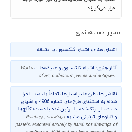
قرار می‌گیرند.
مسیر دسته‌بندی
اشیای هنری، اشیای کلکسیون یا عتیقه
آثار هنری؛ اشیاء کلکسیون و عتیقه‌جات
Works
of art; collectors' pieces and antiques
نقاشی‌ها، طرح‌ها، پاستل‌ها، تماماً با دست اجرا
شده؛ به استثنای طرح‌های شماره 4906 و اشیای
دست‌ساز، رنگ‌شده یا تزئین‌شده با دست؛ کلّاج‌ها
و تابلوهای تزئینی مشابه
Paintings, drawings,
pastels, executed entirely by hand; not drawings of