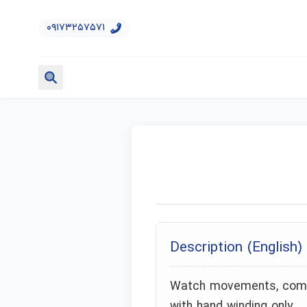
۰۹۱۷۳۲۵۷۵۷۱
Description (English)
Watch movements, comp
with hand winding only