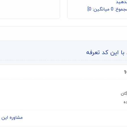
بدهید
جموع:
0
میانگین:
0
]
ا این کد تعرفه
گان
ه
مشاوره این درخواس