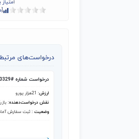
امتیاز 
[م
درخواست‌های مرتبط ب
درخواست شماره #10329
ارزش:
21هزار یورو
نقش درخواست‌دهنده:
بازر
وضعیت :
ثبت سفارش آماد