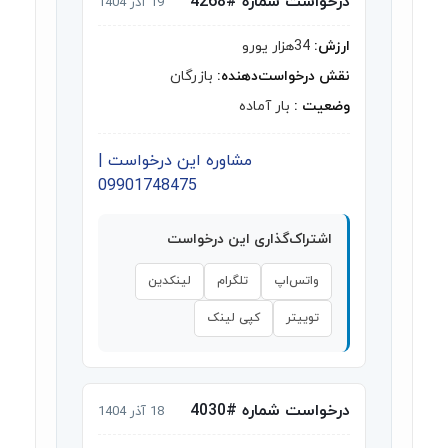
درخواست شماره #4268
19 آذر 1404
ارزش:
34هزار یورو
نقش درخواست‌دهنده:
بازرگان
وضعیت :
بار آماده
مشاوره این درخواست |
09901748475
اشتراک‌گذاری این درخواست
واتس‌اپ
تلگرام
لینکدین
توییتر
کپی لینک
درخواست شماره #4030
18 آذر 1404