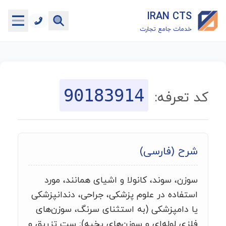
IRAN CTS
خدمات جامع تجارت
خانه
جستجوگر تعرفه گمرکی
90183914
کد تعرفه:
جستجوگر شناسه کالا
هاب
شرح (فارسی)
ماشین حساب گمرکی
سوزن، سوند، کانولا و اشیای همانند، مورد
خدمات رایگان دیگر
استفاده در علوم پزشکی، جراحی، دندانپزشکی
یا دامپزشکی (به استثنای سرنگ، سوزن‌های
فلزی لوله‌ای و سوزن‌های بخیه): ست تزریق و