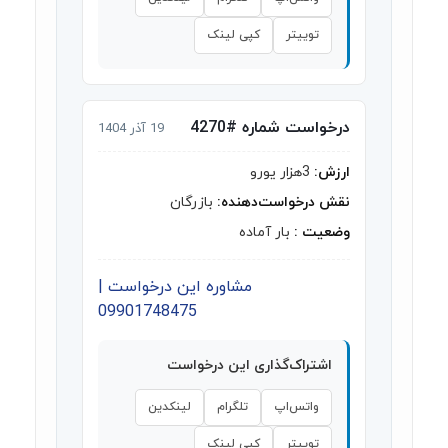
توییتر
کپی لینک
درخواست شماره #4270
19 آذر 1404
ارزش:
3هزار یورو
نقش درخواست‌دهنده:
بازرگان
وضعیت :
بار آماده
مشاوره این درخواست |
09901748475
اشتراک‌گذاری این درخواست
واتس‌اپ
تلگرام
لینکدین
توییتر
کپی لینک