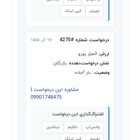
توییتر
کپی لینک
درخواست شماره #4270
19 آذر 1404
ارزش:
3هزار یورو
نقش درخواست‌دهنده:
بازرگان
وضعیت :
بار آماده
مشاوره این درخواست |
09901748475
اشتراک‌گذاری این درخواست
واتس‌اپ
تلگرام
لینکدین
توییتر
کپی لینک