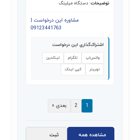
توضیحات:
دستگاه میلینگ
مشاوره این درخواست |
09123441763
اشتراک‌گذاری این درخواست
واتس‌اپ
تلگرام
لینکدین
توییتر
کپی لینک
1
2
بعدی »
مشاهده همه
ثبت