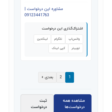
مشاوره این درخواست |
09123441763
اشتراک‌گذاری این درخواست
واتس‌اپ
تلگرام
لینکدین
توییتر
کپی لینک
1
2
بعدی »
مشاهده همه
ثبت
درخواست‌ها
درخواست