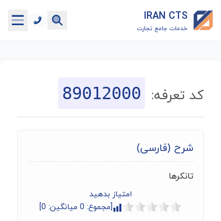
IRAN CTS
خدمات جامع تجارت
خانه
جستجوگر تعرفه گمرکی
89012000
کد تعرفه:
جستجوگر شناسه کالا
هاب
شرح (فارسی)
ماشین حساب گمرکی
تانکرها
خدمات رایگان دیگر
امتیاز بدهید
[مجموع:
0
میانگین:
0
]