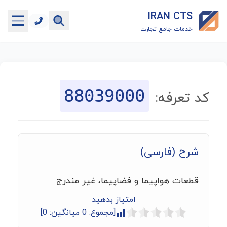
IRAN CTS
خدمات جامع تجارت
خانه
جستجوگر تعرفه گمرکی
88039000
کد تعرفه:
جستجوگر شناسه کالا
هاب
شرح (فارسی)
ماشین حساب گمرکی
قطعات هواپیما و فضاپیما، غیر مندرج
خدمات رایگان دیگر
امتیاز بدهید
[مجموع:
0
میانگین:
0
]