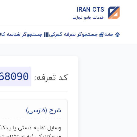
IRAN CTS
خدمات جامع تجارت
خانه
جستجوگر تعرفه گمرکی
جستجوگر شناسه کالا
68090
کد تعرفه:
شرح (فارسی)
وسایل نقلیه دستی یا یدک‌
غیرمکانیکی (به استثنای تریل