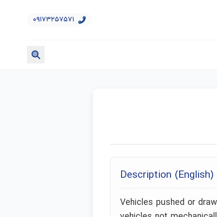
۰۹۱۷۳۲۵۷۵۷۱
Description (English)
Vehicles pushed or draw
vehicles not mechanicall