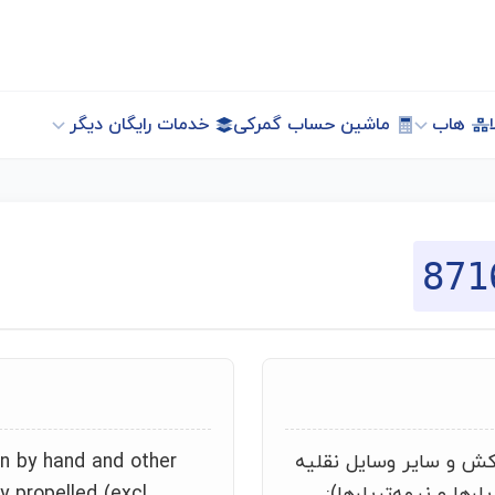
هاب
ماشین حساب گمرکی
خدمات رایگان دیگر
871
کش و سایر وسایل نقلیه
n by hand and other
رها و نیمه‌تریلرها):
y propelled (excl.