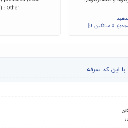
) : Other
بدهید
جموع:
0
میانگین:
0
]
ا این کد تعرفه
گان
ه