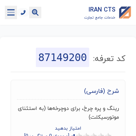
IRAN CTS
خدمات جامع تجارت
خانه
جستجوگر تعرفه گمرکی
87149200
کد تعرفه:
جستجوگر شناسه کالا
هاب
شرح (فارسی)
ماشین حساب گمرکی
رینگ و پره چرخ، برای دوچرخه‌ها (به استثنای
خدمات رایگان دیگر
موتورسیکلت)
امتیاز بدهید