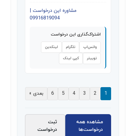
مشاوره این درخواست |
09916819094
اشتراک‌گذاری این درخواست
واتس‌اپ
تلگرام
لینکدین
توییتر
کپی لینک
1
2
3
4
5
6
بعدی »
مشاهده همه
ثبت
درخواست‌ها
درخواست