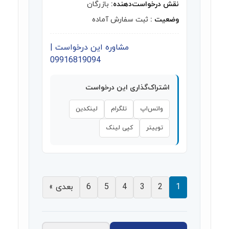
نقش درخواست‌دهنده:
بازرگان
وضعیت :
ثبت سفارش آماده
مشاوره این درخواست |
09916819094
اشتراک‌گذاری این درخواست
واتس‌اپ
تلگرام
لینکدین
توییتر
کپی لینک
1
2
3
4
5
6
بعدی »