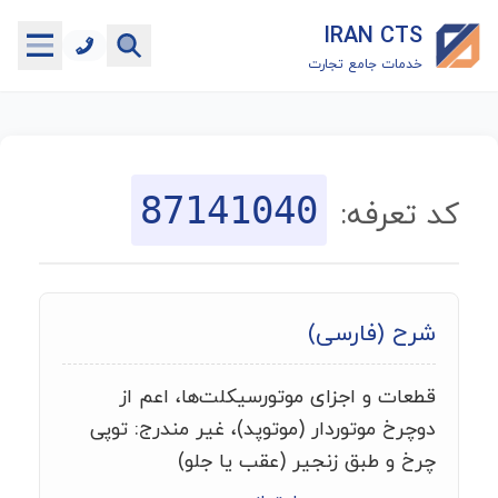
IRAN CTS
خدمات جامع تجارت
خانه
جستجوگر تعرفه گمرکی
87141040
کد تعرفه:
جستجوگر شناسه کالا
هاب
شرح (فارسی)
ماشین حساب گمرکی
قطعات و اجزای موتورسیکلت‌ها، اعم از
خدمات رایگان دیگر
دوچرخ موتوردار (موتوپد)، غیر مندرج: توپی
چرخ و طبق زنجیر (عقب یا جلو)