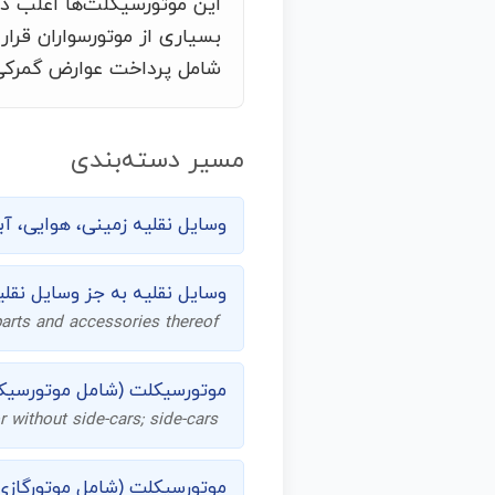
این موتورسیکلت‌ها اغلب در 
بسیاری از موتورسواران قرا
شامل پرداخت عوارض گمرکی
مسیر دسته‌بندی
وسایل نقلیه زمینی، هوایی، آب
وسایل نقلیه به جز وسایل نقلی
parts and accessories thereof
موتورسیکلت (شامل موتورسیکلت
r without side-cars; side-cars
موتورسیکلت (شامل موتورگازی)