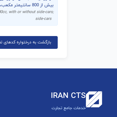
بیش از 800 سانتیمتر مکعب، با یا بدون سایدکار؛ سایدکار
0cc, with or without side-cars;
side-cars
بازگشت به درختواره کدهای تع
IRAN CTS
خدمات جامع تجارت