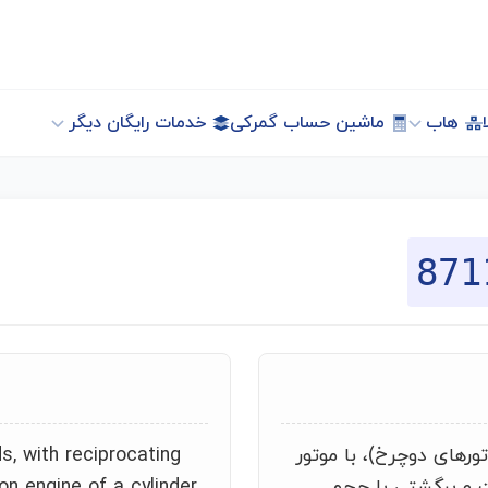
هاب
ماشین حساب گمرکی
خدمات رایگان دیگر
871
ورهای دوچرخ)، با موتور
s, with reciprocating
 و برگشتی با حجم
on engine of a cylinder