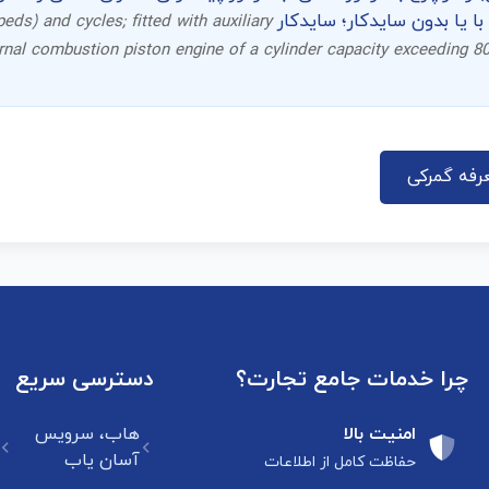
ds) and cycles; fitted with auxiliary
ernal combustion piston engine of a cylinder capacity exceeding 80
رفه گمرکی
چرا خدمات جامع تجارت؟
دسترسی سریع
امنیت بالا
هاب، سرویس
آسان یاب
حفاظت کامل از اطلاعات