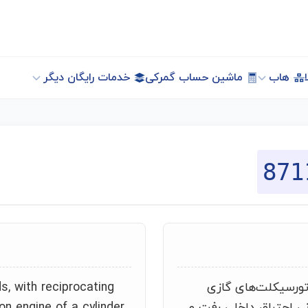
هاب
ماشین حساب گمرکی
خدمات رایگان دیگر
871
تورسیکلت‌های گازی
s, with reciprocating
یستونی احتراق داخلی رفت و
on engine of a cylinder