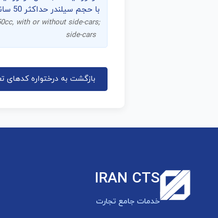
با حجم سیلندر حداکثر 50 سانتی‌متر مکعب، با یا بدون سایدکار؛ سایدکار
0cc, with or without side-cars;
side-cars
بازگشت به درختواره کدهای تع
IRAN CTS
خدمات جامع تجارت