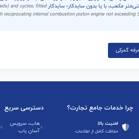
ds) and cycles; fitted
th reciprocating internal combustion piston engine not exceeding 5
رفه گمرکی
چرا خدمات جامع تجارت؟
دسترسی سریع
امنیت بالا
هاب، سرویس
آسان یاب
حفاظت کامل از اطلاعات