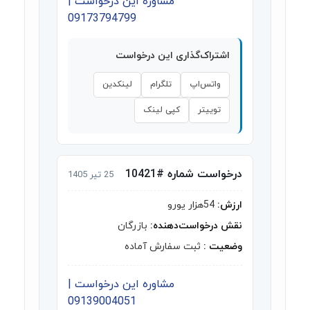
مشاوره این درخواست |
09173794799
اشتراک‌گذاری این درخواست
واتس‌اپ
تلگرام
لینکدین
توییتر
کپی لینک
درخواست شماره #10421
25 تیر 1405
ارزش:
54هزار یورو
نقش درخواست‌دهنده:
بازرگان
وضعیت :
ثبت سفارش آماده
مشاوره این درخواست |
09139004051