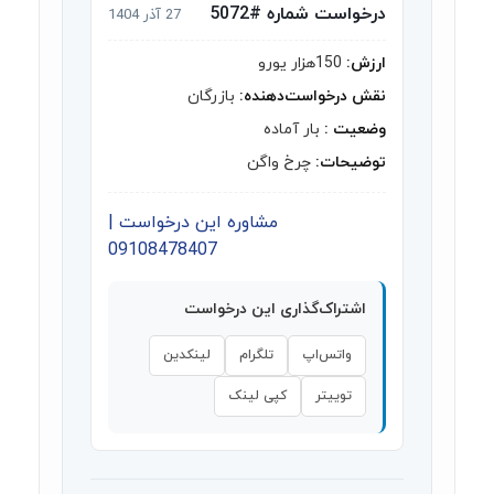
درخواست شماره #5072
27 آذر 1404
ارزش:
150هزار یورو
نقش درخواست‌دهنده:
بازرگان
وضعیت :
بار آماده
توضیحات:
چرخ واگن
مشاوره این درخواست |
09108478407
اشتراک‌گذاری این درخواست
واتس‌اپ
تلگرام
لینکدین
توییتر
کپی لینک