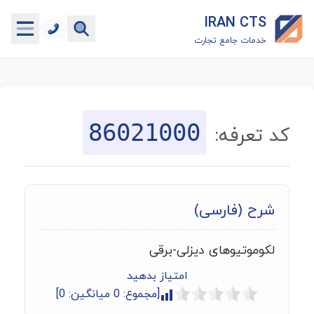
IRAN CTS
خدمات جامع تجارت
خانه
جستجوگر تعرفه گمرکی
86021000
کد تعرفه:
جستجوگر شناسه کالا
هاب
شرح (فارسی)
ماشین حساب گمرکی
لکوموتیوهای دیزلی-برقی
خدمات رایگان دیگر
امتیاز بدهید
[مجموع:
0
میانگین:
0
]