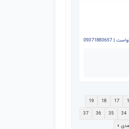
09371883657
19
18
17
37
36
35
34
عدی »