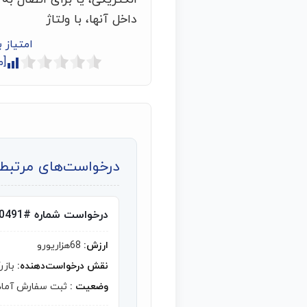
داخل آنها، با ولتاژ
امتیاز 
[م
درخواست‌های مرتبط ب
درخواست شماره #10491
ارزش:
68هزاریورو
نقش درخواست‌دهنده:
بازر
وضعیت :
ثبت سفارش آماد