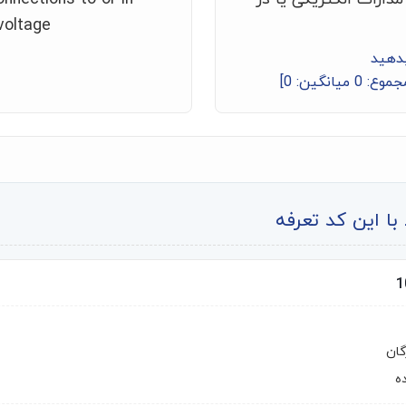
 voltage
بدهید
جموع:
0
میانگین:
0
]
ا این کد تعرفه
گان
ه