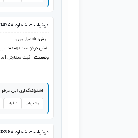
درخواست شماره #10424
ارزش:
55هزار یورو
نقش درخواست‌دهنده:
بازر
وضعیت :
ثبت سفارش آماد
اشتراک‌گذاری این درخو
واتس‌اپ
تلگرام
درخواست شماره #10398