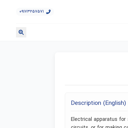
۰۹۱۷۳۲۵۷۵۷۱
Description (English)
Electrical apparatus for 
circuits, or for making c