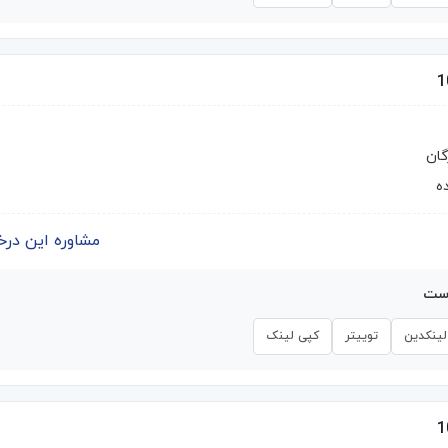
گان
ه
مشاوره این درخواست | 
است
لینکدین
توییتر
کپی لینک