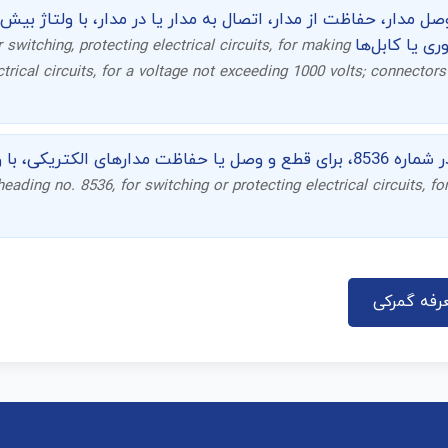
ری یا کابل‌ها
 switching, protecting electrical circuits, for making
trical circuits, for a voltage not exceeding 1000 volts; connectors f
با ولتاژ بیش از 1000 ولت
 heading no. 8536, for switching or protecting electrical circuits, 
رفه گمرکی