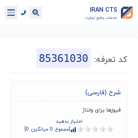
IRAN CTS
خدمات جامع تجارت
خانه
جستجوگر تعرفه گمرکی
85361030
کد تعرفه:
جستجوگر شناسه کالا
هاب
شرح (فارسی)
ماشین حساب گمرکی
فیوزها برای ولتاژ
خدمات رایگان دیگر
امتیاز بدهید
[مجموع:
0
میانگین:
0
]