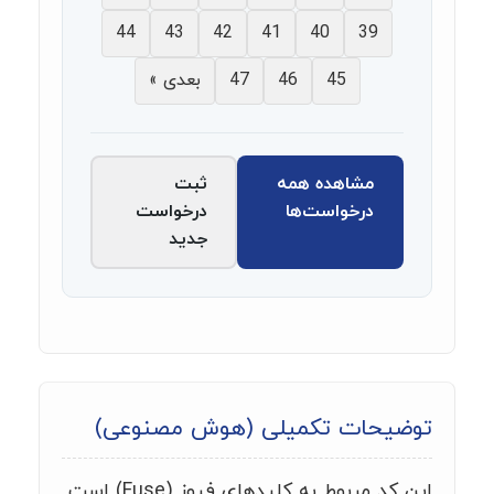
44
43
42
41
40
39
45
46
47
بعدی »
مشاهده همه
ثبت
درخواست‌ها
درخواست
جدید
توضیحات تکمیلی (هوش مصنوعی)
این کد مربوط به کلیدهای فیوز (Fuse) است