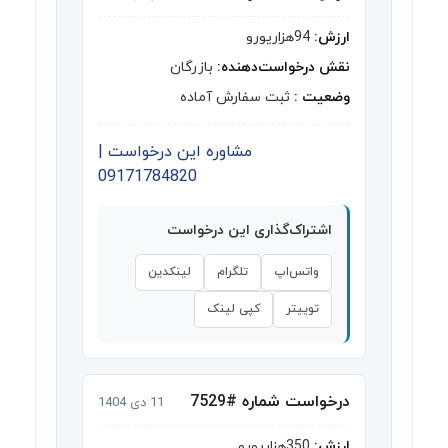
ارزش:
94هزاریورو
نقش درخواست‌دهنده:
بازرگان
وضعیت :
ثبت سفارش آماده
مشاوره این درخواست |
09171784820
اشتراک‌گذاری این درخواست
واتس‌اپ
تلگرام
لینکدین
توییتر
کپی لینک
درخواست شماره #7529
11 دی 1404
ارزش:
350هزاریورو