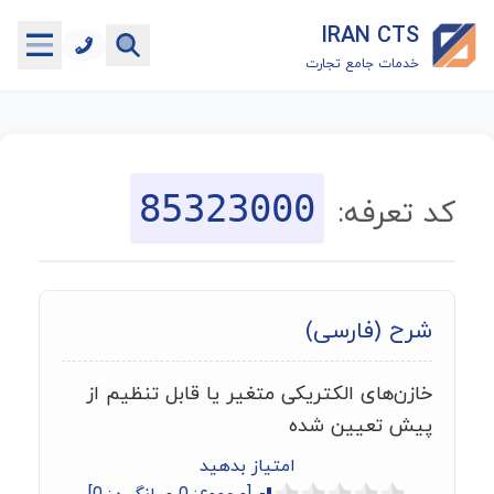
IRAN CTS
خدمات جامع تجارت
خانه
جستجوگر تعرفه گمرکی
85323000
کد تعرفه:
جستجوگر شناسه کالا
هاب
شرح (فارسی)
ماشین حساب گمرکی
خازن‌های الکتریکی متغیر یا قابل تنظیم از
خدمات رایگان دیگر
پیش تعیین شده
امتیاز بدهید