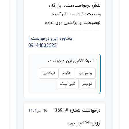
نقش درخواست‌دهنده:
بازرگان
وضعیت :
ثبت سفارش آماده
توضیحات:
با برگشتی فوق العاده
مشاوره این درخواست |
09144833525
اشتراک‌گذاری این درخواست
واتس‌اپ
تلگرام
لینکدین
توییتر
کپی لینک
درخواست شماره #3691
16 آذر 1404
ارزش:
129هزار یورو