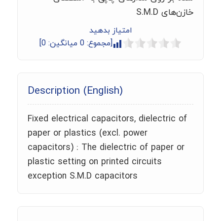
خازن‌های S.M.D
امتیاز بدهید
[مجموع:
0
میانگین:
0
]
Description (English)
Fixed electrical capacitors, dielectric of
paper or plastics (excl. power
capacitors) : The dielectric of paper or
plastic setting on printed circuits
exception S.M.D capacitors