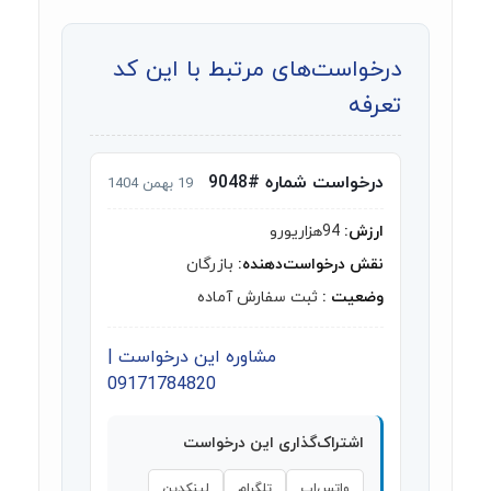
درخواست‌های مرتبط با این کد
تعرفه
درخواست شماره #9048
19 بهمن 1404
ارزش:
94هزاریورو
نقش درخواست‌دهنده:
بازرگان
وضعیت :
ثبت سفارش آماده
مشاوره این درخواست |
09171784820
اشتراک‌گذاری این درخواست
واتس‌اپ
تلگرام
لینکدین