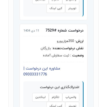
توییتر
کپی لینک
درخواست شماره #7529
11 دی 1404
ارزش:
350هزاریورو
نقش درخواست‌دهنده:
بازرگان
وضعیت :
ثبت سفارش آماده
مشاوره این درخواست |
09303331776
اشتراک‌گذاری این درخواست
واتس‌اپ
تلگرام
لینکدین
توییتر
کپی لینک