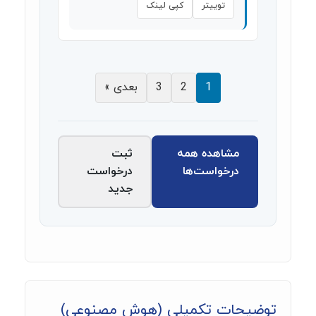
توییتر
کپی لینک
1
2
3
بعدی »
مشاهده همه
ثبت
درخواست‌ها
درخواست
جدید
توضیحات تکمیلی (هوش مصنوعی)