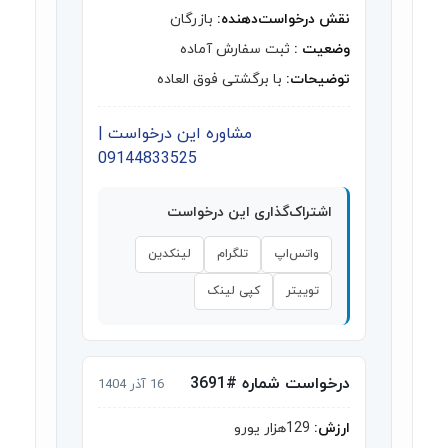
نقش درخواست‌دهنده:
بازرگان
وضعیت :
ثبت سفارش آماده
توضیحات:
با برگشتی فوق العاده
مشاوره این درخواست |
09144833525
اشتراک‌گذاری این درخواست
واتس‌اپ
تلگرام
لینکدین
توییتر
کپی لینک
درخواست شماره #3691
16 آذر 1404
ارزش:
129هزار یورو