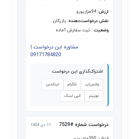
ارزش:
94هزاریورو
نقش درخواست‌دهنده:
بازرگان
وضعیت :
ثبت سفارش آماده
مشاوره این درخواست |
09171784820
اشتراک‌گذاری این درخواست
واتس‌اپ
تلگرام
لینکدین
توییتر
کپی لینک
درخواست شماره #7529
11 دی 1404
ارزش:
350هزاریورو