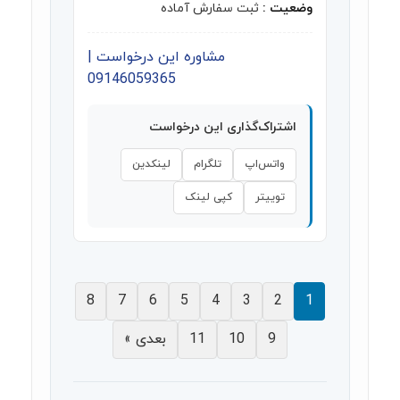
وضعیت :
ثبت سفارش آماده
مشاوره این درخواست |
09146059365
اشتراک‌گذاری این درخواست
واتس‌اپ
تلگرام
لینکدین
توییتر
کپی لینک
8
7
6
5
4
3
2
1
9
10
11
بعدی »