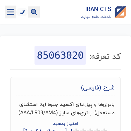
IRAN CTS
خدمات جامع تجارت
خانه
جستجوگر تعرفه گمرکی
85063020
کد تعرفه:
جستجوگر شناسه کالا
هاب
شرح (فارسی)
ماشین حساب گمرکی
باتری‌ها و پیل‌های اکسید جیوه (به استثنای
خدمات رایگان دیگر
مستعمل): باتری‌های سایز (AAA/LR03/AM4)
امتیاز بدهید