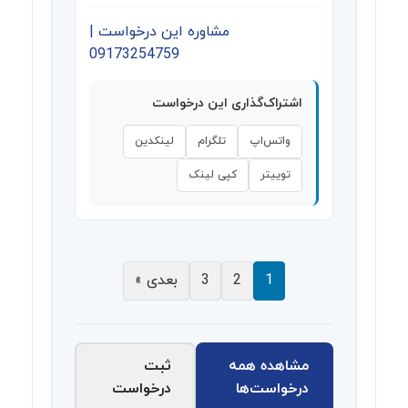
مشاوره این درخواست |
09173254759
اشتراک‌گذاری این درخواست
واتس‌اپ
تلگرام
لینکدین
توییتر
کپی لینک
1
2
3
بعدی »
مشاهده همه
ثبت
درخواست‌ها
درخواست