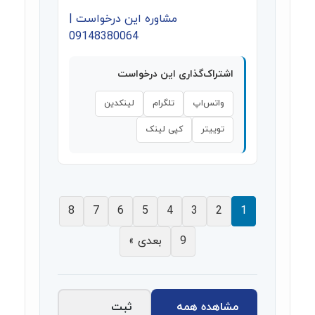
مشاوره این درخواست |
09148380064
اشتراک‌گذاری این درخواست
واتس‌اپ
تلگرام
لینکدین
توییتر
کپی لینک
8
7
6
5
4
3
2
1
9
بعدی »
مشاهده همه
ثبت