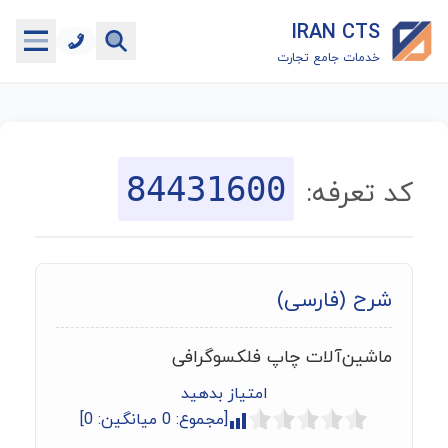
IRAN CTS
خدمات جامع تجارت
خانه
جستجوگر تعرفه گمرکی
84431600
کد تعرفه:
جستجوگر شناسه کالا
هاب
شرح (فارسی)
ماشین حساب گمرکی
ماشین‌آلات چاپ فلکسوگرافی
خدمات رایگان دیگر
امتیاز بدهید
[مجموع:
0
میانگین:
0
]