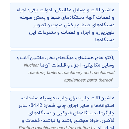
ماشین‌‌آلات و وسایل مکانیکی؛ ادوات برقی؛ اجزاء
و قطعات آنها؛ دستگاه‌های ضبط و پخش صوت؛
دستگاه‌های ضبط و پخش صوت و تصویر
تلویزیون، و اجزاء و قطعات و متفرعات این
دستگاه‌ها
راکتورهای هسته‌ای، دیگ‌های بخار، ماشین‌آلات و
وسایل مکانیکی؛ اجزاء و قطعات آن‌ها
Nuclear
reactors, boilers, machinery and mechanical
appliances; parts thereof
ماشین‌آلات چاپ؛ برای چاپ به‌وسیله صفحات،
استوانه‌ها و سایر اجزای چاپ شماره 84.42؛ سایر
چاپگرها، دستگاه‌های فتوکپی و دستگاه‌های
فاکس، خواه مجتمع باشند یا نباشند؛ قطعات و
اجزای آن
Printing machinery; used for printing by