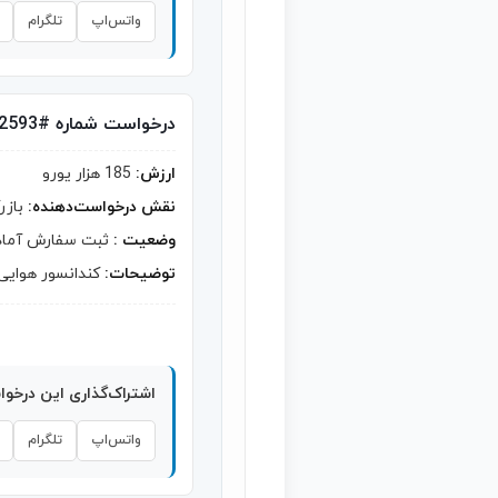
واتس‌اپ
تلگرام
درخواست شماره #2593
ارزش:
185 هزار یورو
نقش درخواست‌دهنده:
بازر
وضعیت :
ثبت سفارش آماد
توضیحات:
کندانسور هوایی
اشتراک‌گذاری این درخو
واتس‌اپ
تلگرام