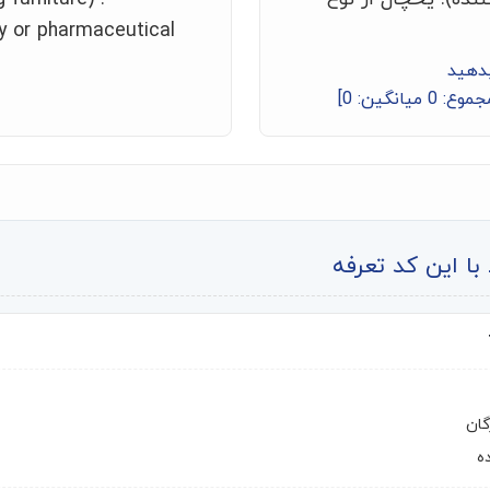
ry or pharmaceutical
بدهید
جموع:
0
میانگین:
0
]
ا این کد تعرفه
گان
ه