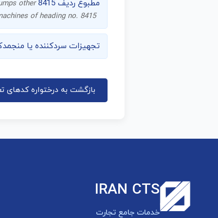
مطبوع ردیف 8415
 pumps other
 machines of heading no. 8415
تجهیزات سردکننده یا منجمدکننده
بازگشت به درختواره کدهای تع
IRAN CTS
خدمات جامع تجارت