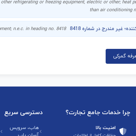
 other refrigerating or freezing equipment, electric or other; heat
than air conditioning
؛ غیر مندرج در شماره 8418
pment; n.e.c. in heading no. 8418
رفه گمرکی
چرا خدمات جامع تجارت؟
دسترسی سریع
امنیت بالا
هاب، سرویس
آسان یاب
حفاظت کامل از اطلاعات