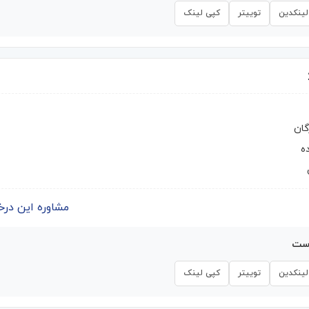
لینکدین
توییتر
کپی لینک
گان
ه
مشاوره این درخواست | 
است
لینکدین
توییتر
کپی لینک