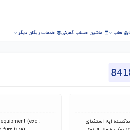
هاب
ماشین حساب گمرکی
خدمات رایگان دیگر
841
دکننده (به استثنای
g equipment (excl.
نده): یخچال از نوع
 furniture) :