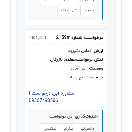
توییتر
کپی لینک
درخواست شماره #2159
1 آذر 1404
ارزش:
تماس بگیرید
نقش درخواست‌دهنده:
بازرگان
وضعیت :
بار آماده
توضیحات:
نخ پنبه
مشاوره این درخواست |
09367498586
اشتراک‌گذاری این درخواست
واتس‌اپ
تلگرام
لینکدین