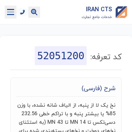
IRAN CTS
خدمات جامع تجارت
خانه
جستجوگر تعرفه گمرکی
52051200
کد تعرفه:
جستجوگر شناسه کالا
هاب
شرح (فارسی)
ماشین حساب گمرکی
نخ یک لا از پنبه، از الیاف شانه نشده، با وزن
خدمات رایگان دیگر
85% یا بیشتر پنبه و با تراکم خطی 232.56
دسی‌تکس تا MN 14 تا MN 43 (به استثنای
نخ‌های دوخت و نخ‌های بسته‌بندی شده برای