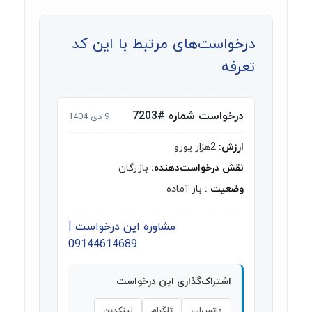
درخواست‌های مرتبط با این کد
تعرفه
درخواست شماره #7203
9 دی 1404
ارزش:
2هزار یورو
نقش درخواست‌دهنده:
بازرگان
وضعیت :
بار آماده
مشاوره این درخواست |
09144614689
اشتراک‌گذاری این درخواست
واتس‌اپ
تلگرام
لینکدین