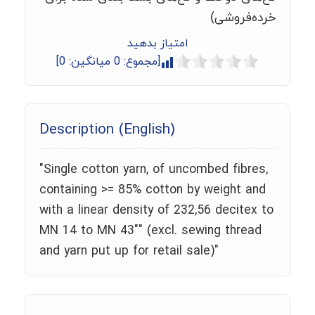
خرده‌فروشی)
امتیاز بدهید
[مجموع:
0
میانگین:
0
]
Description (English)
"Single cotton yarn, of uncombed fibres,
containing >= 85% cotton by weight and
with a linear density of 232,56 decitex to
MN 14 to MN 43"" (excl. sewing thread
and yarn put up for retail sale)"