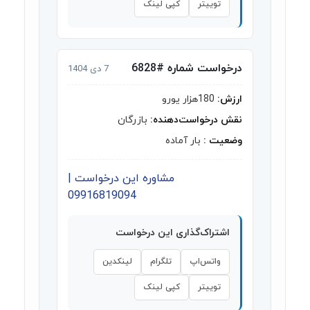
توییتر
کپی لینک
درخواست شماره #6828
7 دی 1404
ارزش:
180هزار یورو
نقش درخواست‌دهنده:
بازرگان
وضعیت :
بار آماده
مشاوره این درخواست |
09916819094
اشتراک‌گذاری این درخواست
واتس‌اپ
تلگرام
لینکدین
توییتر
کپی لینک