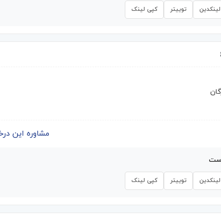
لینکدین
توییتر
کپی لینک
گان
مشاوره این درخواست | 
است
لینکدین
توییتر
کپی لینک