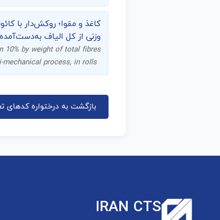
وزنی از کل الیاف به‌دست‌آمده
n 10% by weight of total fibres
-mechanical process, in rolls
بازگشت به درختواره کدهای تع
IRAN CTS