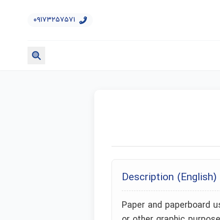
۰۹۱۷۳۲۵۷۵۷۱
Description (English)
Paper and paperboard use
or other graphic purpose