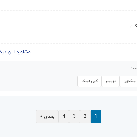
گان
مشاوره این درخواست | 
است
لینکدین
توییتر
کپی لینک
1
2
3
4
بعدی »