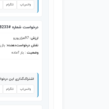
واتس‌اپ
تلگرام
درخواست شماره #8233
ارزش:
97هزاریورو
نقش درخواست‌دهنده:
بازر
وضعیت :
بار آماده
اشتراک‌گذاری این درخو
واتس‌اپ
تلگرام