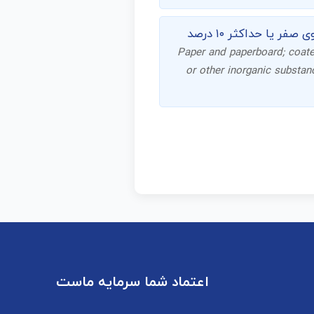
کاغذ و مقوا؛ روکش‌دار با کائولین یا سایر مواد معدنی غیرآلی، برای چاپ و نوشتن، گرافیک، حاوی صفر یا حداکثر ۱۰ درصد
Paper and paperboard; coate
or other inorganic substanc
اعتماد شما سرمایه ماست