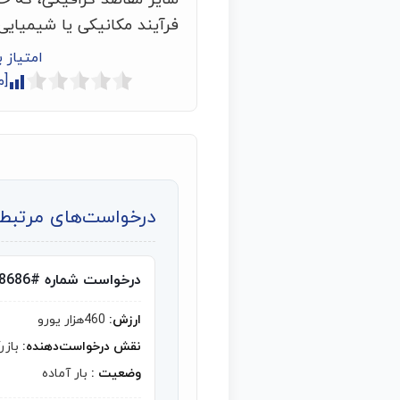
فرآیند مکانیکی یا شیمیایی-
امتیاز 
[م
درخواست‌های مرتبط ب
درخواست شماره #8686
ارزش:
460هزار یورو
نقش درخواست‌دهنده:
بازر
وضعیت :
بار آماده