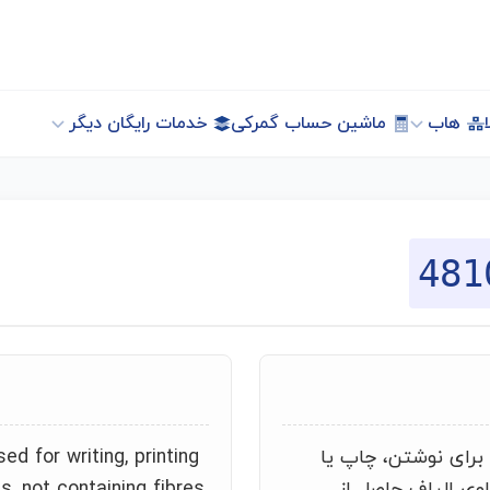
هاب
ماشین حساب گمرکی
خدمات رایگان دیگر
481
 برای نوشتن، چاپ یا
d for writing, printing
وی الیاف حاصل از
s, not containing fibres