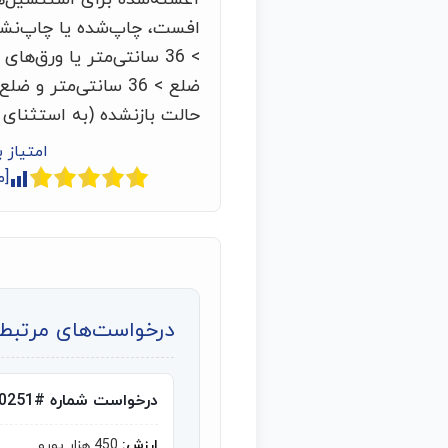
افست، چاپ‌شده یا چاپ‌نشد
> 36 سانتی‌متر یا ورق‌ه
حالت بازنشده (به استثنای 
امتیاز 
[م
درخواست‌های مرتبط ب
درخواست شماره #10251
ارزش:
450 هزار یورو