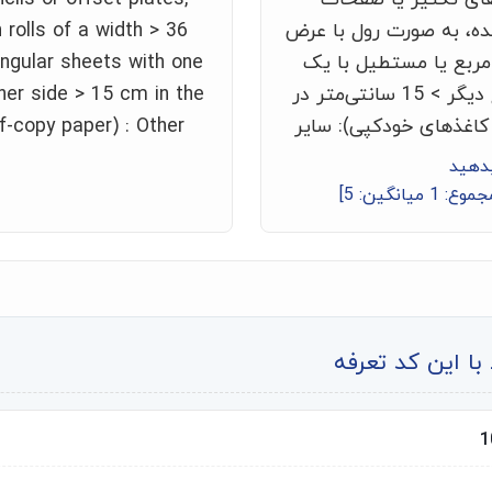
ه، به صورت رول با عرض
n rolls of a width > 36
ای مربع یا مستطیل با یک
angular sheets with one
ضلع > 36 سانتی‌متر و ضلع دیگر > 15 سانتی‌متر در
her side > 15 cm in the
کاغذهای خودکپی): سایر
f-copy paper) : Other
بدهید
جموع:
1
میانگین:
5
]
ا این کد تعرفه