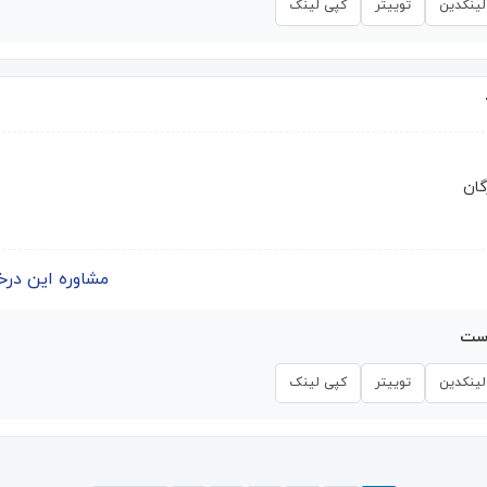
لینکدین
توییتر
کپی لینک
گان
مشاوره این درخواست | 
است
لینکدین
توییتر
کپی لینک