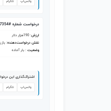
واتس‌اپ
تلگرام
درخواست شماره #7354
ارزش:
190هزار دلار
نقش درخواست‌دهنده:
بازر
وضعیت :
بار آماده
اشتراک‌گذاری این درخو
واتس‌اپ
تلگرام