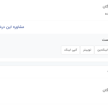
گان
ه
مشاوره این درخواست | 
است
لینکدین
توییتر
کپی لینک
گان