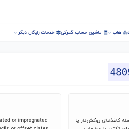
هاب
ماشین حساب گمرکی
خدمات رایگان دیگر
480
مله کاغذهای روکش‌دار یا
oated or impregnated
ای تکثیر یا صفحات
cils or offset plates,