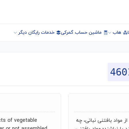
هاب
ماشین حساب گمرکی
خدمات رایگان دیگر
460
ز مواد بافتنی نباتی، چه
cts of vegetable
 یا نباشند؛ مواد بافتنی،
her or not assembled