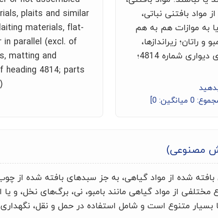
ز مواد بافتنی نباتی،
rials, plaits and similar
 به موازات هم به هم
iting materials, flat-
و راتان؛ زیراندازها،
n parallel (excl. of
حصیرها و پرده‌ها؛ روکش‌های دیواری شماره 4814؛
s, matting and
f heading 4814; parts
)
بدهید
جموع:
0
میانگین:
0
]
ش مصنوعی)
فته شده از مواد گیاهی، به جز سبدهای بافته شده از چوب ی
ع مختلفی از مواد گیاهی مانند بامبو، نی، برگ‌های نخل، و یا 
 بسیار متنوع است و شامل استفاده در حمل و نقل، نگهداری، 