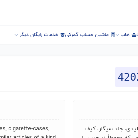
هاب
ماشین حساب گمرکی
خدمات رایگان دیگر
420
یدی، جلد سیگار، کیف
es, cigarette-cases,
ی که معمولاً در جیب یا
lar articles of a kind