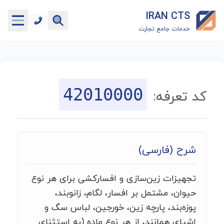
IRAN CTS
خدمات جامع تجارت
خانه
جستجوگر تعرفه گمرکی
42010000
کد تعرفه:
جستجوگر شناسه کالا
هاب
شرح (فارسی)
ماشین حساب گمرکی
تجهیزات زین‌سازی و افسارکشی برای هر نوع
خدمات رایگان دیگر
حیوان، مشتمل بر افسار، لگام، زانوبند،
پوزه‌بند، پارچه زین، خورجین، لباس سگ و
اشیای همانند، از هر نوع ماده (به استثنای