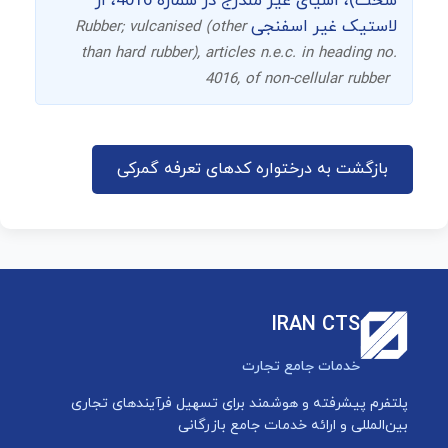
سخت)، اشیای غیر مندرج در شماره 4016، از
لاستیک غیر اسفنجی
Rubber; vulcanised (other
than hard rubber), articles n.e.c. in heading no.
4016, of non-cellular rubber
بازگشت به درختواره کدهای تعرفه گمرکی
IRAN CTS
خدمات جامع تجارت
پلتفرم پیشرفته و هوشمند برای تسهیل فرآیندهای تجاری
بین‌المللی و ارائه خدمات جامع بازرگانی