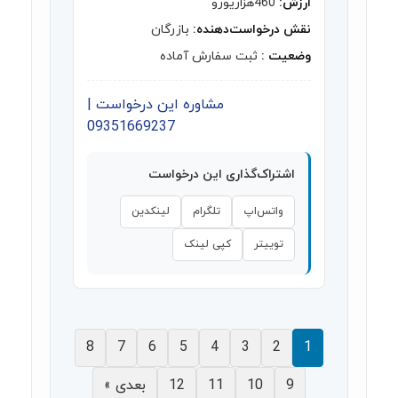
ارزش:
460هزاریورو
نقش درخواست‌دهنده:
بازرگان
وضعیت :
ثبت سفارش آماده
مشاوره این درخواست |
09351669237
اشتراک‌گذاری این درخواست
واتس‌اپ
تلگرام
لینکدین
توییتر
کپی لینک
8
7
6
5
4
3
2
1
9
10
11
12
بعدی »