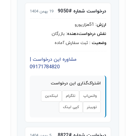
درخواست شماره #9050
19 بهمن 1404
ارزش:
51هزاریورو
نقش درخواست‌دهنده:
بازرگان
وضعیت :
ثبت سفارش آماده
مشاوره این درخواست |
09171784820
اشتراک‌گذاری این درخواست
واتس‌اپ
تلگرام
لینکدین
توییتر
کپی لینک
درخواست شماره #8822
5 بهمن 1404