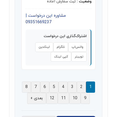
وضعیت :
ثبت سفارش آماده
مشاوره این درخواست |
09351669237
اشتراک‌گذاری این درخواست
واتس‌اپ
تلگرام
لینکدین
توییتر
کپی لینک
8
7
6
5
4
3
2
1
9
10
11
12
بعدی »