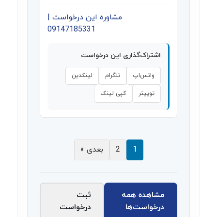
مشاوره این درخواست |
09147185331
اشتراک‌گذاری این درخواست
واتس‌اپ
تلگرام
لینکدین
توییتر
کپی لینک
1
2
بعدی »
مشاهده همه
ثبت
درخواست‌ها
درخواست