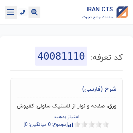
IRAN CTS
خدمات جامع تجارت
خانه
جستجوگر تعرفه گمرکی
40081110
کد تعرفه:
جستجوگر شناسه کالا
هاب
شرح (فارسی)
ماشین حساب گمرکی
ورق، صفحه و نوار از لاستیک سلولی: کفپوش
خدمات رایگان دیگر
امتیاز بدهید
[مجموع:
0
میانگین:
0
]