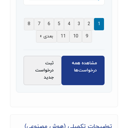
8
7
6
5
4
3
2
1
9
10
11
بعدی »
مشاهده همه
ثبت
درخواست‌ها
درخواست
جدید
توضیحات تکمیلی (هوش مصنوعی)