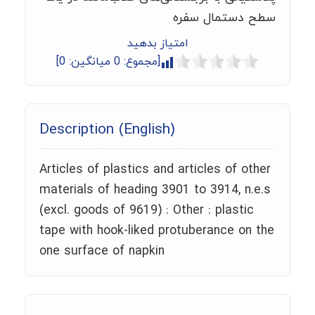
سطح دستمال سفره
امتیاز بدهید
[مجموع:
0
میانگین:
0
]
Description (English)
Articles of plastics and articles of other
materials of heading 3901 to 3914, n.e.s
(excl. goods of 9619) : Other : plastic
tape with hook-liked protuberance on the
one surface of napkin