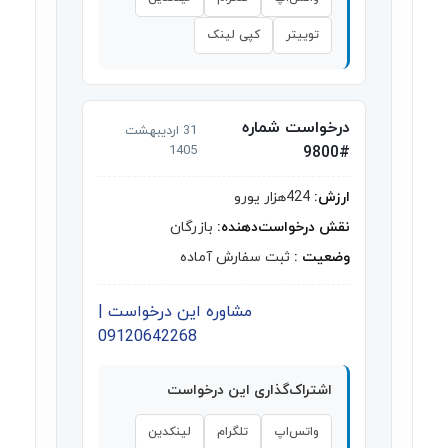
توییتر
کپی لینک
درخواست شماره
31 اردیبهشت
1405
#9800
ارزش:
424هزار یورو
نقش درخواست‌دهنده:
بازرگان
وضعیت :
ثبت سفارش آماده
مشاوره این درخواست |
09120642268
اشتراک‌گذاری این درخواست
واتس‌اپ
تلگرام
لینکدین