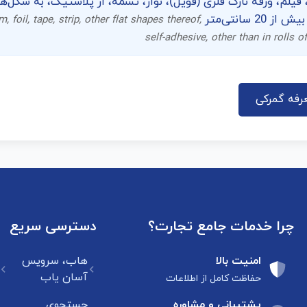
 فیلم، ورقه نازک فلزی (فویل)، نوار، تسمه، از پلاستیک، به شک
 سانتی‌متر
m, foil, tape, strip, other flat shapes thereof,
self-adhesive, other than in rolls
رفه گمرکی
چرا خدمات جامع تجارت؟
دسترسی سریع
امنیت بالا
هاب، سرویس
آسان یاب
حفاظت کامل از اطلاعات
پشتیبانی و مشاوره
جستجوی