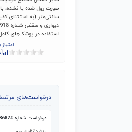
سانتی‌متر (به استثنای کف
استفاده در پوشک‌های کامل
امتیاز 
[م
درخواست‌های مرتبط ب
درخواست شماره #8682
ارزش:
52هزاریورو