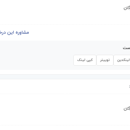
گان
مشاوره این درخواست | 
است
لینکدین
توییتر
کپی لینک
گان