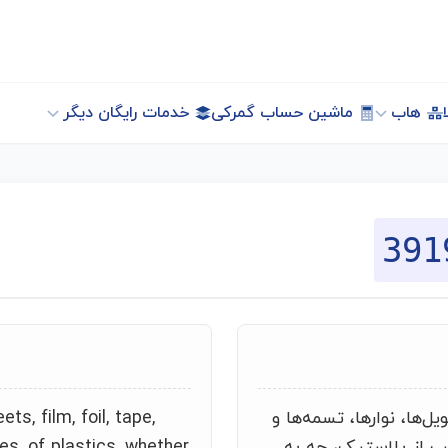
هاب
ماشین حساب گمرکی
خدمات رایگان دیگر
391
یل‌ها، نوارها، تسمه‌ها و
ts, film, foil, tape,
 از پلاستیک، چه به
es, of plastics, whether