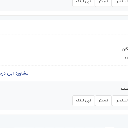
لینکدین
توییتر
کپی لینک
گان
ه
مشاوره این درخواست | 
است
لینکدین
توییتر
کپی لینک