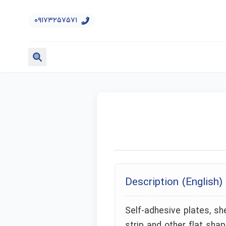
۰۹۱۷۳۲۵۷۵۷۱
Description (English)
Self-adhesive plates, shee
strip and other flat shap