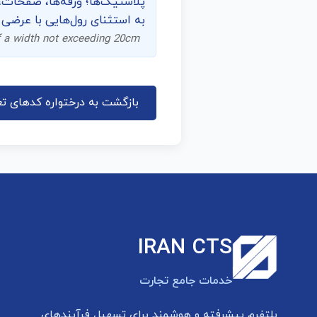
پلاستیک‌ها؛ ورقه‌ها، صفحات،
به استثنای رول‌هایی با عرضی بیش از 20
 of a width not exceeding 20cm
بازگشت به درختواره کدهای تع
IRAN CTS
خدمات جامع تجارت
پلتفرم پیشرفته و هوشمند برای تسهیل فرآیندهای