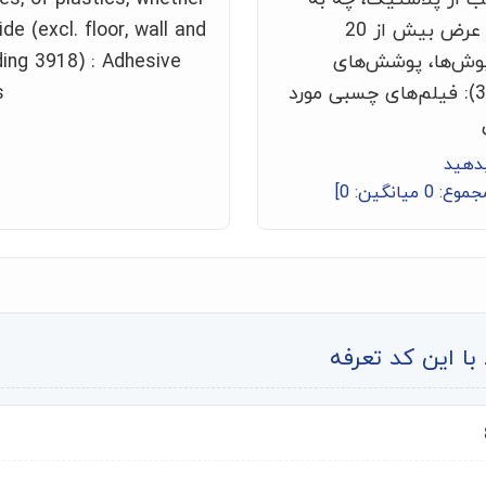
صورت رول شده یا نشده، با عرض بیش از 20
de (excl. floor, wall and
پوش‌ها، پوشش‌های
ding 3918) : Adhesive
دیواری و سقفی شماره 3918): فیلم‌های چسبی مورد
s
بدهید
جموع:
0
میانگین:
0
]
ا این کد تعرفه