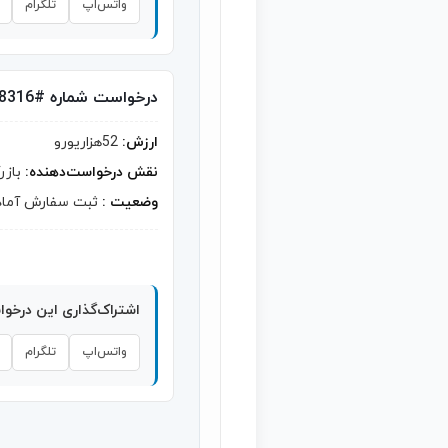
واتس‌اپ
تلگرام
درخواست شماره #8316
ارزش:
52هزاریورو
نقش درخواست‌دهنده:
بازر
وضعیت :
ثبت سفارش آماد
اشتراک‌گذاری این درخو
واتس‌اپ
تلگرام