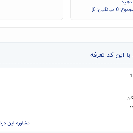
بدهید
جموع:
0
میانگین:
0
]
ا این کد تعرفه
گان
ه
مشاوره این درخواست | 