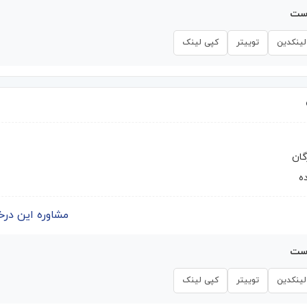
است
لینکدین
توییتر
کپی لینک
گان
ه
مشاوره این درخواست | 
است
لینکدین
توییتر
کپی لینک