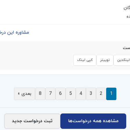
گان
ه
مشاوره این درخواست | 
است
لینکدین
توییتر
کپی لینک
1
2
3
4
5
6
7
8
بعدی »
مشاهده همه درخواست‌ها
ثبت درخواست جدید