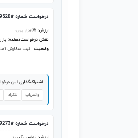
درخواست شماره #9520
ارزش:
95هزار یورو
نقش درخواست‌دهنده:
بازر
وضعیت :
ثبت سفارش آماد
اشتراک‌گذاری این درخو
واتس‌اپ
تلگرام
درخواست شماره #9273
ارزش:
تماس بگیرید