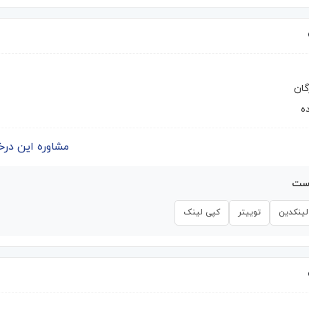
گان
ه
مشاوره این درخواست | 
است
لینکدین
توییتر
کپی لینک