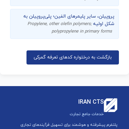
پروپیلن، سایر پلیمرهای الفین؛ پلی‌پروپیلن به
شکل اولیه
Propylene, other olefin polymers;
polypropylene in primary forms
بازگشت به درختواره کدهای تعرفه گمرکی
IRAN CTS
خدمات جامع تجارت
پلتفرم پیشرفته و هوشمند برای تسهیل فرآیندهای تجاری