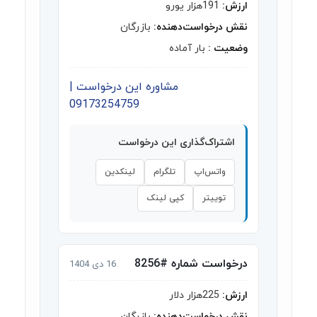
ارزش:
191هزار یورو
نقش درخواست‌دهنده:
بازرگان
وضعیت :
بار آماده
مشاوره این درخواست |
09173254759
اشتراک‌گذاری این درخواست
واتس‌اپ
تلگرام
لینکدین
توییتر
کپی لینک
درخواست شماره #8256
16 دی 1404
ارزش:
225هزار دلار
نقش درخواست‌دهنده:
بازرگان