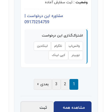
وضعیت :
ثبت سفارش آماده
مشاوره این درخواست |
09173254759
اشتراک‌گذاری این درخواست
واتس‌اپ
تلگرام
لینکدین
توییتر
کپی لینک
1
2
3
بعدی »
مشاهده همه
ثبت