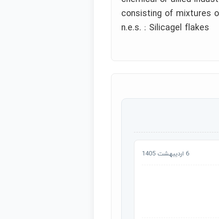
consisting of mixtures o
n.e.s. : Silicagel flakes
6 اردیبهشت 1405