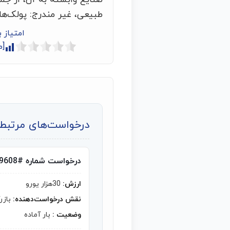
طبیعی، غیر مندرج: پولک‌ها
امتیاز 
[م
درخواست‌های مرتبط ب
درخواست شماره #9608
ارزش:
30هزار یورو
نقش درخواست‌دهنده:
بازر
وضعیت :
بار آماده