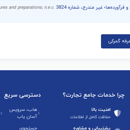
آورده‌ها؛ غیر مندرج، شماره 3824
res and preparations; n.e.c.
رفه گمرکی
چرا خدمات جامع تجارت؟
دسترسی سریع
امنیت بالا
هاب، سرویس
آسان یاب
حفاظت کامل از اطلاعات
پشتیبانی و مشاوره
جستجوی