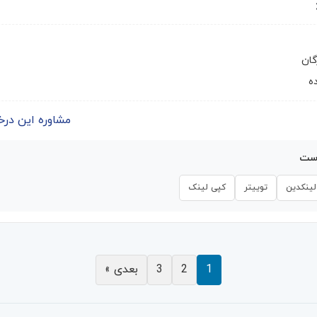
گان
ه
مشاوره این درخواست | 
است
لینکدین
توییتر
کپی لینک
1
2
3
بعدی »