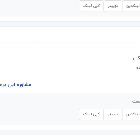
لینکدین
توییتر
کپی لینک
گان
ه
مشاوره این درخواست | 
است
لینکدین
توییتر
کپی لینک